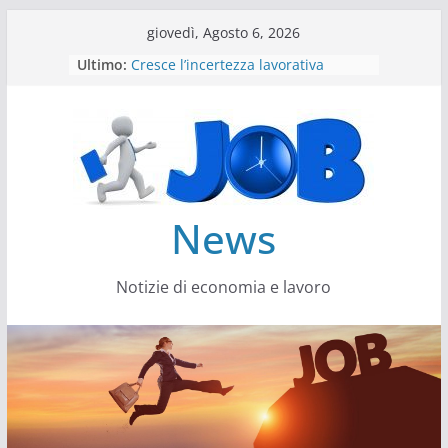
Salta
giovedì, Agosto 6, 2026
al
Ultimo:
Cresce l’incertezza lavorativa
contenuto
Lavoro, i trend nel 2026
Come cambiano le competenze
Il settore energy cambia veste
Servono più sustainability data
architect
News
Notizie di economia e lavoro