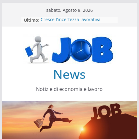
Salta
sabato, Agosto 8, 2026
al
Ultimo:
Cresce l’incertezza lavorativa
contenuto
Lavoro, i trend nel 2026
Come cambiano le competenze
Il settore energy cambia veste
Servono più sustainability data
architect
News
Notizie di economia e lavoro