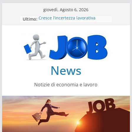
Salta
giovedì, Agosto 6, 2026
al
Ultimo:
Cresce l’incertezza lavorativa
contenuto
Lavoro, i trend nel 2026
Come cambiano le competenze
Il settore energy cambia veste
Servono più sustainability data
architect
News
Notizie di economia e lavoro