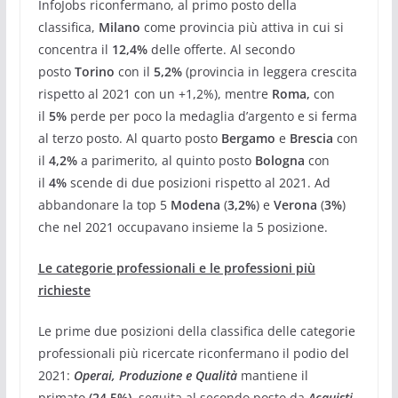
InfoJobs riconfermano, al primo posto della
classifica,
Milano
come provincia più attiva in cui si
concentra il
12,4%
delle offerte. Al secondo
posto
Torino
con il
5,2%
(provincia in leggera crescita
rispetto al 2021 con un +1,2%),
mentre
Roma,
con
il
5%
perde per poco la medaglia d’argento e si ferma
al terzo posto. Al quarto posto
Bergamo
e
Brescia
con
il
4,2%
a parimerito, al quinto posto
Bologna
con
il
4%
scende di due posizioni rispetto al 2021. Ad
abbandonare la top 5
Modena
(
3,2%
) e
Verona
(
3%
)
che nel 2021 occupavano insieme la 5 posizione.
Le categorie professionali e le professioni più
richieste
Le prime due posizioni della classifica delle categorie
professionali più ricercate riconfermano il podio del
2021:
Operai, Produzione e Qualità
mantiene il
primato
(24,5%)
, seguita al secondo posto da
Acquisti,