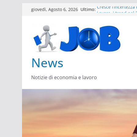
Salta
Ultimo:
Cresce l’incertezza 
giovedì, Agosto 6, 2026
al
Lavoro, i trend nel
Come cambiano le
contenuto
Il settore energy c
Servono più sustain
architect
News
Notizie di economia e lavoro