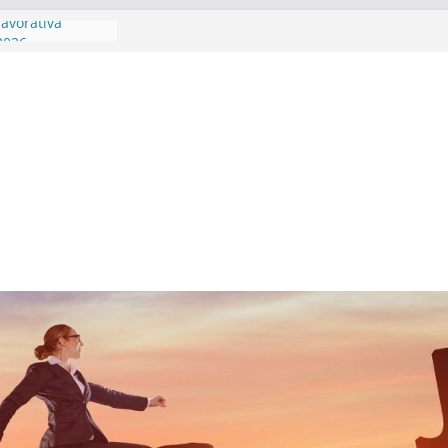
lavorativa
 2026
 competenze
ambia veste
ability data