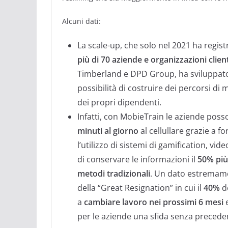
Alcuni dati:
La scale-up, che solo nel 2021 ha regist
più di 70 aziende e organizzazioni clien
Timberland e DPD Group, ha sviluppato 
possibilità di costruire dei percorsi di
dei propri dipendenti.
Infatti, con MobieTrain le aziende poss
minuti al giorno
al cellullare grazie a fo
l’utilizzo di sistemi di gamification, v
di conservare le informazioni il
50% più 
metodi tradizionali
. Un dato estremame
della “Great Resignation” in cui il
40%
de
a
cambiare lavoro nei prossimi 6 mesi
e
per le aziende una sfida senza preceden