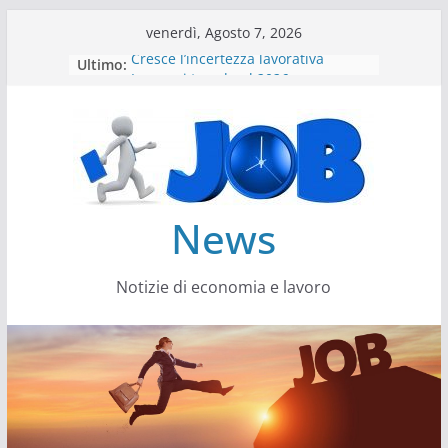
Salta
venerdì, Agosto 7, 2026
al
Cresce l’incertezza lavorativa
Ultimo:
contenuto
Lavoro, i trend nel 2026
Come cambiano le competenze
Il settore energy cambia veste
Servono più sustainability data
architect
News
Notizie di economia e lavoro