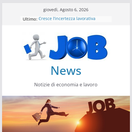
Salta
giovedì, Agosto 6, 2026
al
Ultimo:
Cresce l’incertezza lavorativa
contenuto
Lavoro, i trend nel 2026
Come cambiano le competenze
Il settore energy cambia veste
Servono più sustainability data
architect
News
Notizie di economia e lavoro