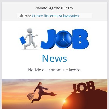
Salta
sabato, Agosto 8, 2026
al
Ultimo:
Cresce l’incertezza lavorativa
contenuto
Lavoro, i trend nel 2026
Come cambiano le competenze
Il settore energy cambia veste
Servono più sustainability data
architect
News
Notizie di economia e lavoro