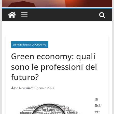
OPPORTUNITÀ LAVORATIVE
Green economy: quali
sono le professioni del
futuro?
Job News
25 Gennaio 2021
di
Rob
ert