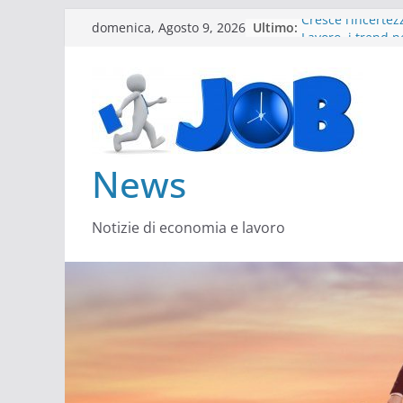
Salta
Ultimo:
Cresce l’incertez
domenica, Agosto 9, 2026
al
Lavoro, i trend n
Come cambiano 
contenuto
Il settore energ
Servono più sust
architect
News
Notizie di economia e lavoro