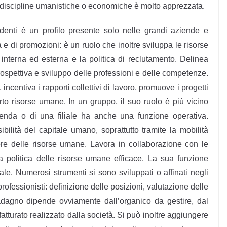
n discipline umanistiche o economiche è molto apprezzata.
ndenti è un profilo presente solo nelle grandi aziende e
 e di promozioni: è un ruolo che inoltre sviluppa le risorse
nterna ed esterna e la politica di reclutamento. Delinea
 prospettiva e sviluppo delle professioni e delle competenze.
ncentiva i rapporti collettivi di lavoro, promuove i progetti
rto risorse umane. In un gruppo, il suo ruolo è più vicino
zienda o di una filiale ha anche una funzione operativa.
bilità del capitale umano, soprattutto tramite la mobilità
tore delle risorse umane. Lavora in collaborazione con le
na politica delle risorse umane efficace. La sua funzione
e. Numerosi strumenti si sono sviluppati o affinati negli
professionisti: definizione delle posizioni, valutazione delle
dagno dipende ovviamente dall’organico da gestire, dal
fatturato realizzato dalla società. Si può inoltre aggiungere