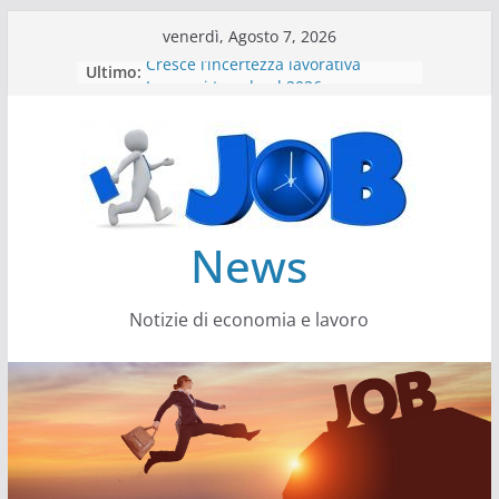
Salta
venerdì, Agosto 7, 2026
al
Cresce l’incertezza lavorativa
Ultimo:
contenuto
Lavoro, i trend nel 2026
Come cambiano le competenze
Il settore energy cambia veste
Servono più sustainability data
architect
News
Notizie di economia e lavoro