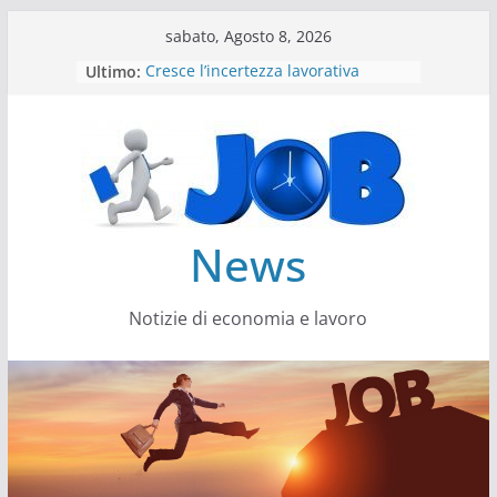
Salta
sabato, Agosto 8, 2026
al
Ultimo:
Cresce l’incertezza lavorativa
contenuto
Lavoro, i trend nel 2026
Come cambiano le competenze
Il settore energy cambia veste
Servono più sustainability data
architect
News
Notizie di economia e lavoro