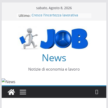
Salta
sabato, Agosto 8, 2026
al
Ultimo:
Cresce l’incertezza lavorativa
contenuto
Lavoro, i trend nel 2026
Come cambiano le competenze
Il settore energy cambia veste
Servono più sustainability data
architect
News
Notizie di economia e lavoro