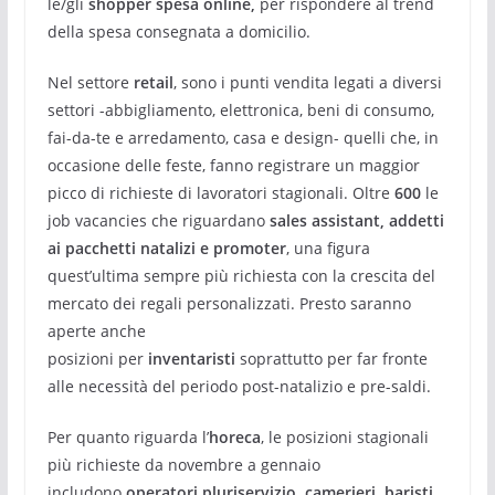
le/gli
shopper spesa online,
per rispondere al trend
della spesa consegnata a domicilio.
Nel settore
retail
, sono i punti vendita legati a diversi
settori -abbigliamento, elettronica, beni di consumo,
fai-da-te e arredamento, casa e design- quelli che, in
occasione delle feste, fanno registrare un maggior
picco di richieste di lavoratori stagionali. Oltre
600
le
job vacancies che riguardano
sales assistant, addetti
ai pacchetti natalizi e promoter
, una figura
quest’ultima sempre più richiesta con la crescita del
mercato dei regali personalizzati. Presto saranno
aperte anche
posizioni
per
inventaristi
soprattutto
per far fronte
alle necessità del periodo post-natalizio e pre-saldi.
Per quanto riguarda l’
horeca
, le posizioni stagionali
più richieste da novembre a gennaio
includono
operatori pluriservizio, camerieri, baristi,