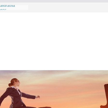
lavorativa
 2026
 competenze
ambia veste
ability data