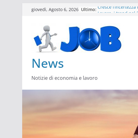
Salta
Ultimo:
Cresce l’incertezza 
giovedì, Agosto 6, 2026
al
Lavoro, i trend nel
Come cambiano le
contenuto
Il settore energy c
Servono più sustain
architect
News
Notizie di economia e lavoro