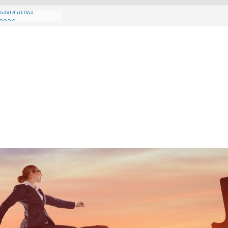
 lavorativa
 2026
 competenze
ambia veste
ability data