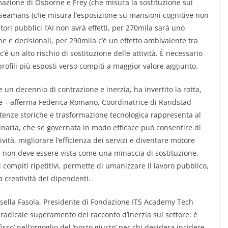
mazione di Osborne e Frey (che misura la sostituzione sui
j e Seamans (che misura l’esposizione su mansioni cognitive non
tori pubblici l’AI non avrà effetti, per 270mila sarà uno
e e decisionali, per 290mila c’è un effetto ambivalente tra
è un alto rischio di sostituzione delle attività. È necessario
ofili più esposti verso compiti a maggior valore aggiunto.
 un decennio di contrazione e inerzia, ha invertito la rotta,
e – afferma Federica Romano, Coordinatrice di Randstad
tenze storiche e trasformazione tecnologica rappresenta al
inaria, che se governata in modo efficace può consentire di
ità, migliorare l’efficienza dei servizi e diventare motore
ale non deve essere vista come una minaccia di sostituzione,
ompiti ripetitivi, permette di umanizzare il lavoro pubblico,
la creatività dei dipendenti.
ssella Fasola, Presidente di Fondazione ITS Academy Tech
radicale superamento del racconto d’inerzia sul settore: è
sso’ nell’orgoglio del ‘posto giusto’ per chi desidera incidere