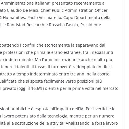
ca Amministrazione italiana” presentato recentemente a
o Claudio De Masi, Chief Public Administration Officer
 Humanities, Paolo Vicchiarello, Capo Dipartimento della
ice Randstad Research e Rossella Fasola, Presidente
bbattendo i confini che storicamente la separavano dal
rae professioni che prima le erano estranee, tra i neoassunti
tempo indeterminato. Ma l’amministrazione è anche molto più
ttenere i talenti: il tasso di turnover è raddoppiato in dieci
tratto a tempo indeterminato entro tre anni nella coorte
lificata che si sposta facilmente verso posizioni più
l privato (oggi il 16,6%) o entra per la prima volta nel mercato
oni pubbliche è esposta all’impatto dell’IA. Per i vertici e le
 un lavoro potenziato dalla tecnologia, mentre per un numero
lità alla sostituzione delle attività. Analizzando la forza lavoro