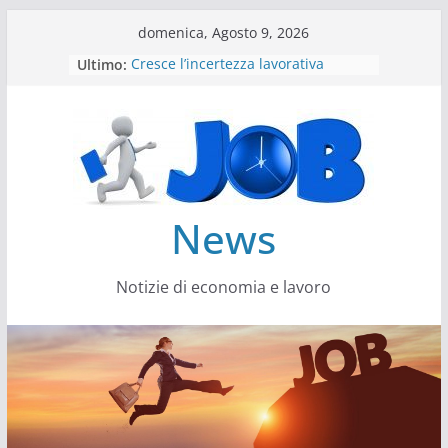
Salta
domenica, Agosto 9, 2026
al
Ultimo:
Cresce l’incertezza lavorativa
contenuto
Lavoro, i trend nel 2026
Come cambiano le competenze
Il settore energy cambia veste
Servono più sustainability data
architect
News
Notizie di economia e lavoro