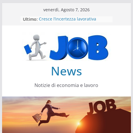
Salta
venerdì, Agosto 7, 2026
al
Ultimo:
Cresce l’incertezza lavorativa
contenuto
Lavoro, i trend nel 2026
Come cambiano le competenze
Il settore energy cambia veste
Servono più sustainability data
architect
News
Notizie di economia e lavoro