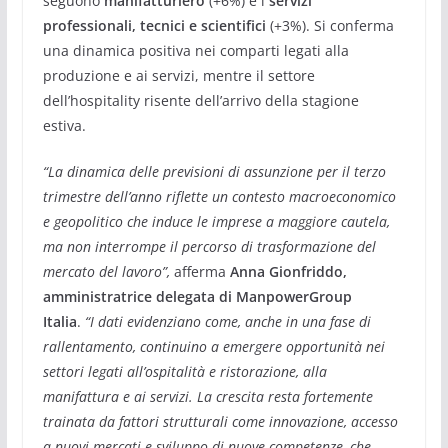
seguono
manifatturiero
(+6%) e i
servizi
professionali, tecnici e scientifici
(+3%). Si conferma
una dinamica positiva nei comparti legati alla
produzione e ai servizi, mentre il settore
dell’hospitality risente dell’arrivo della stagione
estiva.
“La dinamica delle previsioni di assunzione per il terzo
trimestre dell’anno riflette un contesto macroeconomico
e geopolitico che induce le imprese a maggiore cautela,
ma non interrompe il percorso di trasformazione del
mercato del lavoro”,
afferma
Anna Gionfriddo,
amministratrice delegata di ManpowerGroup
Italia
.
“I dati evidenziano come, anche in una fase di
rallentamento, continuino a emergere opportunità nei
settori legati all’ospitalità e ristorazione, alla
manifattura e ai servizi. La crescita resta fortemente
trainata da fattori strutturali come innovazione, accesso
a nuovi mercati e sviluppo di nuove competenze, che