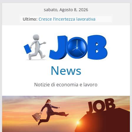
Salta
sabato, Agosto 8, 2026
al
Ultimo:
Cresce l’incertezza lavorativa
contenuto
Lavoro, i trend nel 2026
Come cambiano le competenze
Il settore energy cambia veste
Servono più sustainability data
architect
News
Notizie di economia e lavoro