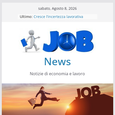
Salta
sabato, Agosto 8, 2026
al
Ultimo:
Cresce l’incertezza lavorativa
contenuto
Lavoro, i trend nel 2026
Come cambiano le competenze
Il settore energy cambia veste
Servono più sustainability data
architect
News
Notizie di economia e lavoro