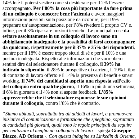
14% lo è il potersi vestire come si desidera e per il 2% l’essere
accompagnato.
Per l’80% la cosa più importante da fare prima
di un colloquio è conoscere bene l’azienda
e avere maggiori
informazioni possibili sulla posizione da ricoprire, per il 9%
preparare un’autopresentazione, per l’8% rivedere il proprio CV e,
infine, per il 3% ripassare nozioni tecniche. Le principali cose
da
evitare assolutamente in un colloquio di lavoro sono un
abbigliamento inadeguato e la possibilità di farsi accompagnare
da qualcuno, rispettivamente per il 37% e 35% dei rispondenti
,
mentre per il 18% è essere troppo sicuri di sé e per il 10% è una
postura inadeguata. Rispetto alle informazioni che vorrebbero
sentirsi dire dal selezionatore durante il colloquio,
il 39% ha
indicato lo stipendio
, il 28% le prospettive di carriera, il 19% il tipo
di contratto di lavoro offerto e il 14% la presenza di benefit e smart
working.
Il 74% dei candidati si aspetta una risposta sull’esito
del colloquio entro qualche giorno
, il 16% in più di una settimana,
il 6% in giornata e il 4% non si aspetta feedback.
L’85%
apprezzerebbe che il selezionatore esponesse le sue opinioni
durante il colloquio
, contro l’8% che è contrario.
“Siamo abituati, soprattutto tra gli addetti ai lavori, a promuovere
iniziative di comunicazione e formazione che spieghino, soprattutto
ai candidati più giovani, quali sono le regole principali da seguire
per realizzare al meglio un colloquio di lavoro
– spiega
Giuseppe
Biazzo, AD Orienta
-.
Con questa indagine su Linkedin di Orienta,