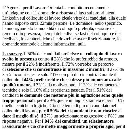
L’Agenzia per il Lavoro Orienta ha condotto recentemente
un’indagine con 11 domande a risposta chiusa sui propri utenti
Linkedin sul colloquio di lavoro ideale visto dai candidati, alla quale
hanno risposto circa 22mila persone. Le domande, nello specifico,
hanno riguardato la modalità di colloquio preferita, ossia se da
remoto o in presenza, i tempi delle diverse fasi del colloquio e dei
feedback, le caratteristiche che dovrebbe avere il selezionatore, le
domande scomode e alcune informazioni utili.
La survey
.
Il 50% dei candidati
preferisce un
colloquio di lavoro
svolto in presenza
contro il 28% che lo preferirebbe da remoto,
mentre per il 22% è indifferente. Il 72% vorrebbe un percorso
di
selezione che si concentrasse in massimo 2 incontri
, il 27% da
3 a 5 incontri e test e solo l’1% con più di 5 incontri. Durante il
colloquio il
44% preferirebbe che si desse più importanza alle
qualità umane,
il 33% alla motivazione, il 13% alle competenze
tecniche e solo il 10% alle esperienze passate. Per il 51% dei
candidati
le domande che mettono più in agitazione sono quelle
troppo personali
, per il 29% quelle in lingua straniera e per il 16%
quelle tecniche o logiche. Ciò che teme di più un candidato nel
colloquio di lavoro,
per il 50% dei rispondenti è non riuscire a
dare il meglio di sé,
il 37% un selezionatore aggressivo e l’8% una
risposta negativa. Per
l’84% dei candidati, un selezionatore
rassicurante è ciò che mette maggiormente a proprio agio,
per il