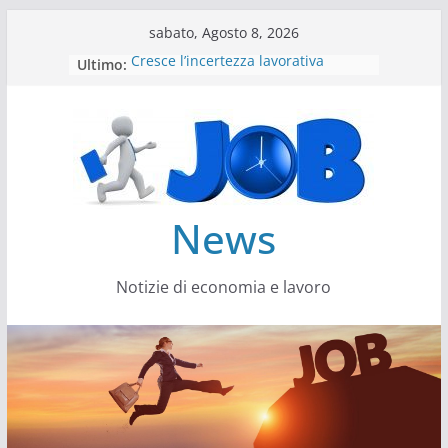
Salta
sabato, Agosto 8, 2026
al
Cresce l’incertezza lavorativa
Ultimo:
contenuto
Lavoro, i trend nel 2026
Come cambiano le competenze
Il settore energy cambia veste
Servono più sustainability data
architect
News
Notizie di economia e lavoro