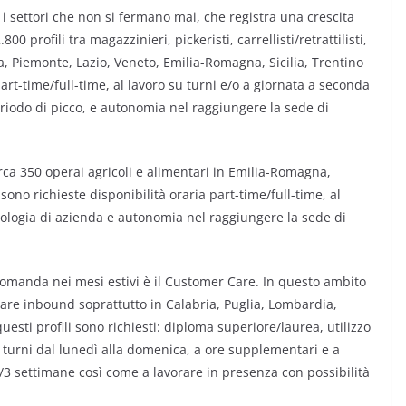
a i settori che non si fermano mai, che registra una crescita
0 profili tra magazzinieri, pickeristi, carrellisti/retrattilisti,
a, Piemonte, Lazio, Veneto, Emilia-Romagna, Sicilia, Trentino
part-time/full-time, al lavoro su turni e/o a giornata a seconda
eriodo di picco, e autonomia nel raggiungere la sede di
a 350 operai agricoli e alimentari in Emilia-Romagna,
ono richieste disponibilità oraria part-time/full-time, al
ipologia di azienda e autonomia nel raggiungere la sede di
domanda nei mesi estivi è il Customer Care. In questo ambito
care inbound soprattutto in Calabria, Puglia, Lombardia,
uesti profili sono richiesti: diploma superiore/laurea, utilizzo
su turni dal lunedì alla domenica, a ore supplementari e a
/3 settimane così come a lavorare in presenza con possibilità