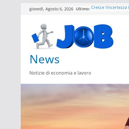
Salta
Ultimo:
Cresce l’incertezza 
giovedì, Agosto 6, 2026
al
Lavoro, i trend nel
Come cambiano le
contenuto
Il settore energy c
Servono più sustain
architect
News
Notizie di economia e lavoro