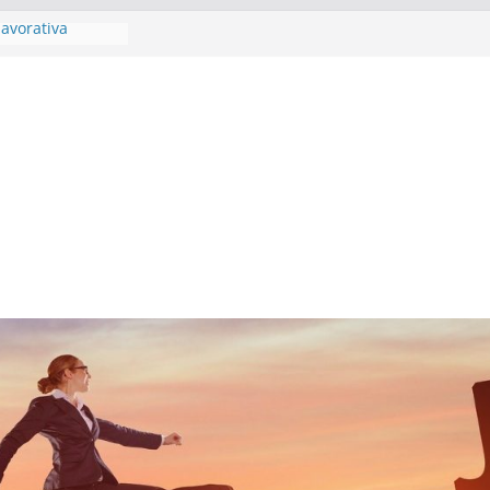
lavorativa
 2026
 competenze
ambia veste
ability data