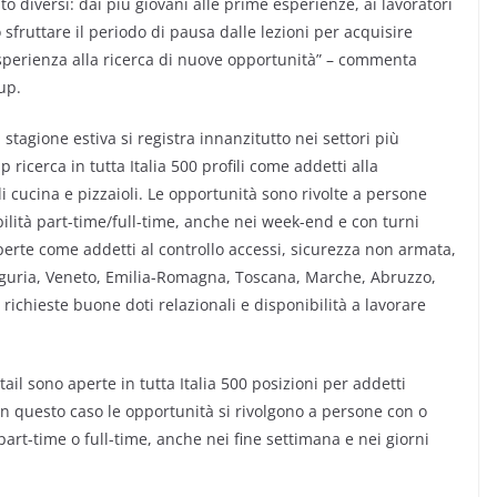
o diversi: dai più giovani alle prime esperienze, ai lavoratori
 sfruttare il periodo di pausa dalle lezioni per acquisire
esperienza alla ricerca di nuove opportunità” – commenta
up.
stagione estiva si registra innanzitutto nei settori più
p ricerca in tutta Italia 500 profili come addetti alla
di cucina e pizzaioli. Le opportunità sono rivolte a persone
ilità part-time/full-time, anche nei week-end e con turni
 aperte come addetti al controllo accessi, sicurezza non armata,
Liguria, Veneto, Emilia-Romagna, Toscana, Marche, Abruzzo,
 richieste buone doti relazionali e disponibilità a lavorare
il sono aperte in tutta Italia 500 posizioni per addetti
n questo caso le opportunità si rivolgono a persone con o
part-time o full-time, anche nei fine settimana e nei giorni