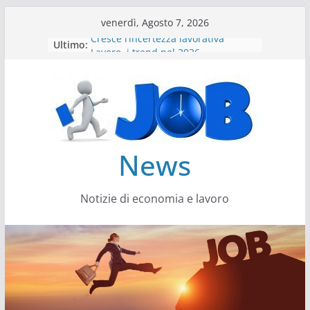
Salta
venerdì, Agosto 7, 2026
al
Cresce l’incertezza lavorativa
Ultimo:
contenuto
Lavoro, i trend nel 2026
Come cambiano le competenze
Il settore energy cambia veste
Servono più sustainability data
architect
News
Notizie di economia e lavoro