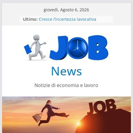
Salta
giovedì, Agosto 6, 2026
al
Ultimo:
Cresce l’incertezza lavorativa
contenuto
Lavoro, i trend nel 2026
Come cambiano le competenze
Il settore energy cambia veste
Servono più sustainability data
architect
News
Notizie di economia e lavoro