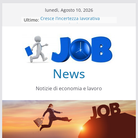
Salta
lunedì, Agosto 10, 2026
al
Cresce l’incertezza lavorativa
Ultimo:
contenuto
Lavoro, i trend nel 2026
Come cambiano le competenze
Il settore energy cambia veste
Servono più sustainability data
architect
News
Notizie di economia e lavoro