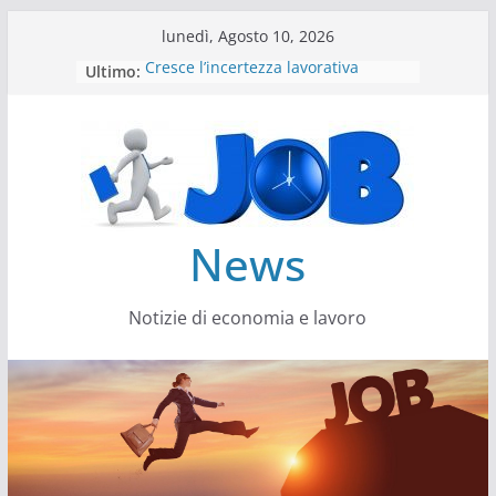
Salta
lunedì, Agosto 10, 2026
al
Ultimo:
Cresce l’incertezza lavorativa
contenuto
Lavoro, i trend nel 2026
Come cambiano le competenze
Il settore energy cambia veste
Servono più sustainability data
architect
News
Notizie di economia e lavoro