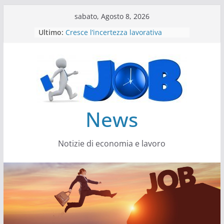
Salta
sabato, Agosto 8, 2026
al
Ultimo:
Cresce l’incertezza lavorativa
contenuto
Lavoro, i trend nel 2026
Come cambiano le competenze
Il settore energy cambia veste
Servono più sustainability data
architect
News
Notizie di economia e lavoro