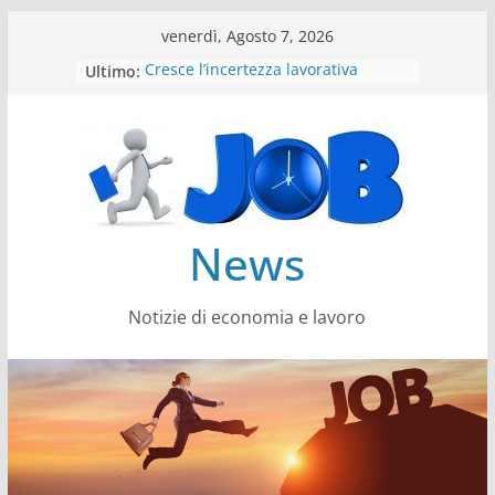
Salta
venerdì, Agosto 7, 2026
al
Ultimo:
Cresce l’incertezza lavorativa
contenuto
Lavoro, i trend nel 2026
Come cambiano le competenze
Il settore energy cambia veste
Servono più sustainability data
architect
News
Notizie di economia e lavoro